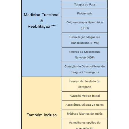
Terapia de Fala
Fisioterapia
Medicina Funcional
&
Oxigenoterapia Hiperbárica
Reabilitação ***
(HBO)
Estimulação Magnética
Transcraniana (rTMS)
Fatores de Crescimento
Nervoso (NGF)
Correção de Desequilíbrios do
Sangue / Fisiológicos
Serviço de Traslado do
Aeroporto
Avalição Médica Inicial
Assistência Médica 24 horas
Médicos falantes de inglês
Também Incluso
As melhores opções de
acomodação