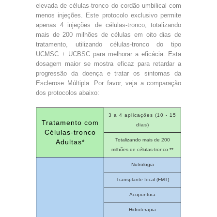
elevada de células-tronco do cordão umbilical com
menos injeções. Este protocolo exclusivo permite
apenas 4 injeções de células-tronco, totalizando
mais de 200 milhões de células em oito dias de
tratamento, utilizando células-tronco do tipo
UCMSC + UCBSC para melhorar a eficácia. Esta
dosagem maior se mostra eficaz para retardar a
progressão da doença e tratar os sintomas da
Esclerose Múltipla. Por favor, veja a comparação
dos protocolos abaixo:
3 a 4 aplicações (10 - 15
Tratamento com
dias)
Células-tronco
Totalizando mais de 200
Adultas*
milhões de células-tronco **
Nutrologia
Transplante fecal (FMT)
Acupuntura
Hidroterapia