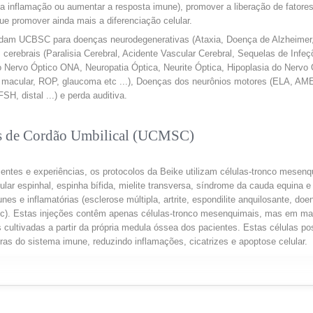
 a inflamação ou aumentar a resposta imune), promover a liberação de fatores
ue promover ainda mais a diferenciação celular.
dam UCBSC para doenças neurodegenerativas (Ataxia, Doença de Alzheimer, 
s cerebrais (Paralisia Cerebral, Acidente Vascular Cerebral, Sequelas de Infe
do Nervo Óptico ONA, Neuropatia Óptica, Neurite Óptica, Hipoplasia do Nervo
acular, ROP, glaucoma etc ...), Doenças dos neurônios motores (ELA, AME, E
H, distal ...) e perda auditiva.
s de Cordão Umbilical (UCMSC)
tes e experiências, os protocolos da Beike utilizam células-tronco mesenqu
lar espinhal, espinha bífida, mielite transversa, síndrome da cauda equina 
 inflamatórias (esclerose múltipla, artrite, espondilite anquilosante, doença
, etc). Estas injeções contêm apenas células-tronco mesenquimais, mas em 
ultivadas a partir da própria medula óssea dos pacientes. Estas células po
oras do sistema imune, reduzindo inflamações, cicatrizes e apoptose celular.