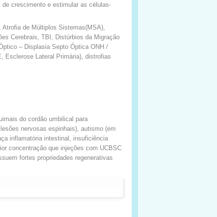
 de crescimento e estimular as células-
Atrofia de Múltiplos Sistemas(MSA),
ções Cerebrais, TBI, Distúrbios da Migração
 Óptico – Displasia Septo Óptica ONH /
sclerose Lateral Primária), distrofias
imais do cordão umbilical para
e lesões nervosas espinhais), autismo (em
 inflamatória intestinal, insuficiência
maior concentração que injeções com UCBSC
ssuem fortes propriedades regenerativas