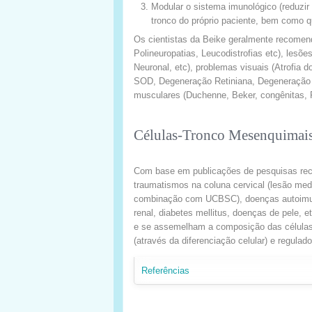
Modular o sistema imunológico (reduzir
tronco do próprio paciente, bem como q
Os cientistas da Beike geralmente recomen
Polineuropatias, Leucodistrofias etc), lesõe
Neuronal, etc), problemas visuais (Atrofia 
SOD, Degeneração Retiniana, Degeneração m
musculares (Duchenne, Beker, congênitas, FS
Células-Tronco Mesenquimai
Com base em publicações de pesquisas recen
traumatismos na coluna cervical (lesão medu
combinação com UCBSC), doenças autoimunes e
renal, diabetes mellitus, doenças de pele
e se assemelham a composição das células c
(através da diferenciação celular) e regulad
Referências